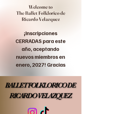
Welcome to
The Ballet Folklorico de
Ricardo Velazquez
¡Inscripciones
CERRADAS para este
año, aceptando
nuevos miembros en
enero, 2027! Gracias
BALLET FOLKLORICO DE
BALLET FOLKLORICO DE
RICARDO VELAZQUEZ
RICARDO VELAZQUEZ